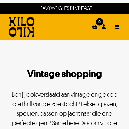
Ga
HEAVYWEIGHTS IN VINTAGE
naar
inhoud
0
Toggle
Naviga
home
webshop
events
Vintage shopping
winkels
Ben jij ook verslaafd aan vintage en gek op
about
die thrill van de zoektocht? Lekker graven,
contact
speuren, passen, op jacht naar die ene
perfecte gem? Same here. Daarom vind je