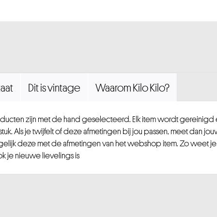
aat
Dit is vintage
Waarom Kilo Kilo?
ucten zijn met de hand geselecteerd. Elk item wordt gereinig
uk. Als je twijfelt of deze afmetingen bij jou passen, meet dan jou
gelijk deze met de afmetingen van het webshop item. Zo weet je
 je nieuwe lievelings is