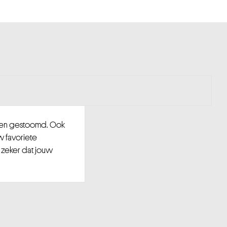
d en gestoomd. Ook
w favoriete
 zeker dat jouw