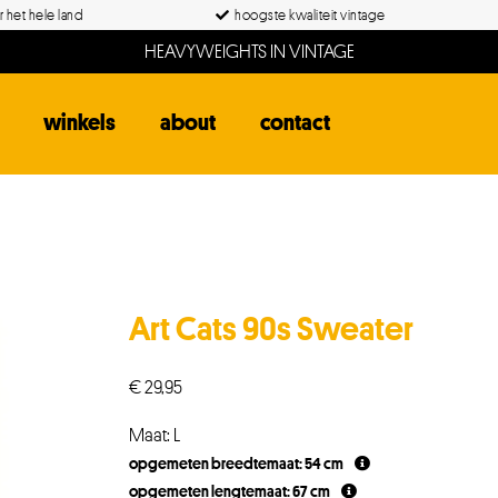
 het hele land
hoogste kwaliteit vintage
HEAVYWEIGHTS IN VINTAGE
winkels
about
contact
Art Cats 90s Sweater
€
29,95
Maat: L
opgemeten breedtemaat: 54 cm
opgemeten lengtemaat: 67 cm