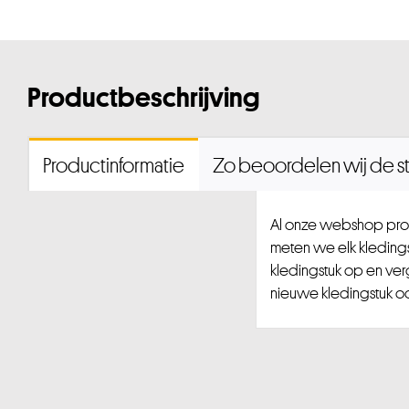
Productbeschrijving
Productinformatie
Zo beoordelen wij de st
Al onze webshop prod
meten we elk kledingst
kledingstuk op en ver
nieuwe kledingstuk ook