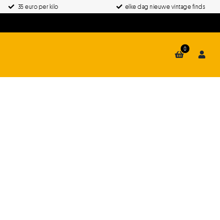
35 euro per kilo
elke dag nieuwe vintage finds
0