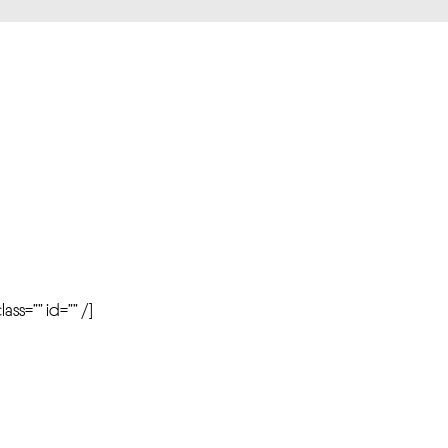
r
ass=”” id=”” /]