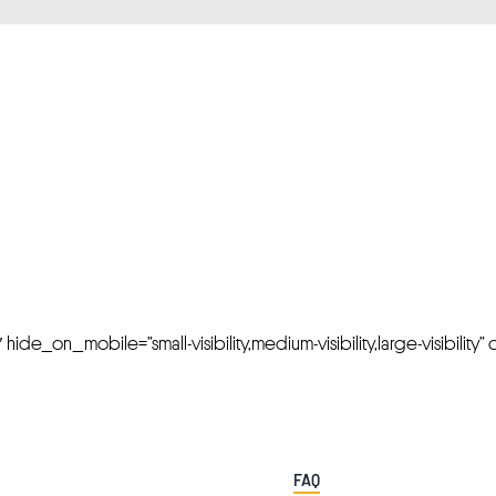
FRESH OFFERS IN YOUR INBOX
Weekly Newslette
de_on_mobile=”small-visibility,medium-visibility,large-visibility” cl
FAQ