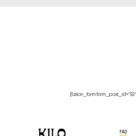
[fusion_form form_post_id=”92″ hi
FAQ