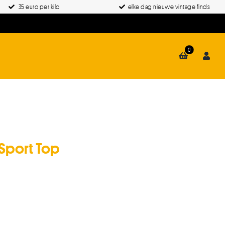
35 euro per kilo
elke dag nieuwe vintage finds
0
 Sport Top