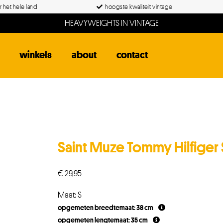
 het hele land
hoogste kwaliteit vintage
HEAVYWEIGHTS IN VINTAGE
winkels
about
contact
Saint Muze Tommy Hilfiger
€
29,95
Maat: S
opgemeten breedtemaat: 38 cm
opgemeten lengtemaat: 35 cm