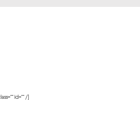
r
ass=”” id=”” /]