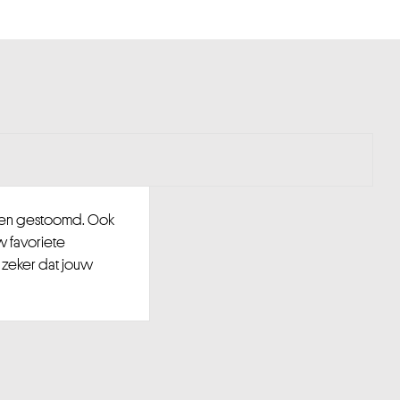
d en gestoomd. Ook
w favoriete
 zeker dat jouw