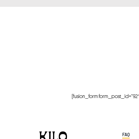
[fusion_form form_post_id=”92″ hi
FAQ