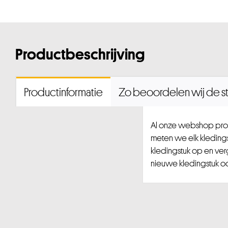
Productbeschrijving
Productinformatie
Zo beoordelen wij de st
Al onze webshop prod
meten we elk kledingst
kledingstuk op en ver
nieuwe kledingstuk ook