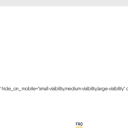
FRESH OFFERS IN YOUR INBOX
Weekly Newslette
de_on_mobile=”small-visibility,medium-visibility,large-visibility” cl
FAQ