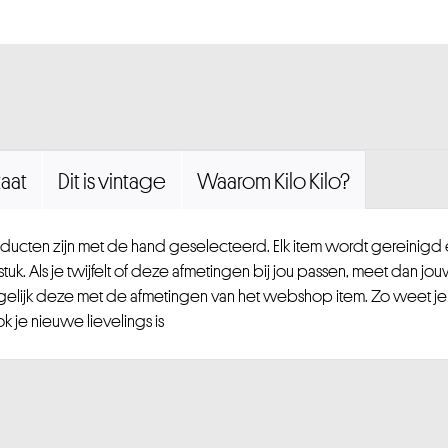
aat
Dit is vintage
Waarom Kilo Kilo?
ucten zijn met de hand geselecteerd. Elk item wordt gereinig
uk. Als je twijfelt of deze afmetingen bij jou passen, meet dan jou
gelijk deze met de afmetingen van het webshop item. Zo weet je
 je nieuwe lievelings is