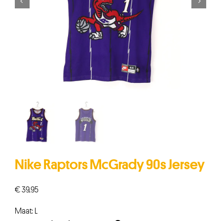


Nike Raptors McGrady 90s Jersey
€
39,95
Maat: L