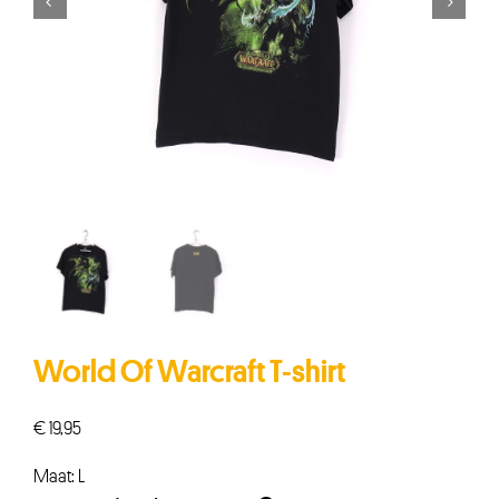


World Of Warcraft T-shirt
€
19,95
Maat: L