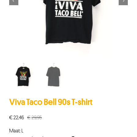


Viva Taco Bell 90s T-shirt
€
22,46
€
29,95
Oorspronkelijke
Huidige
prijs
prijs
Maat: L
was:
is: