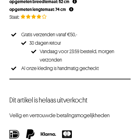
opgemeten breedtemaat: 52 cm
€29,95.
€22,46.
opgemeten lengtemaat: 74 cm
Gratis verzenden vanaf €50,-
30 dagen retour
Vandaag voor 23:59 besteld, morgen
verzonden
Al onze kleding is handmatig gecheckt
Dit artikel is helaas uitverkocht
Veilig en vertrouwde betalingsmogelijkheden