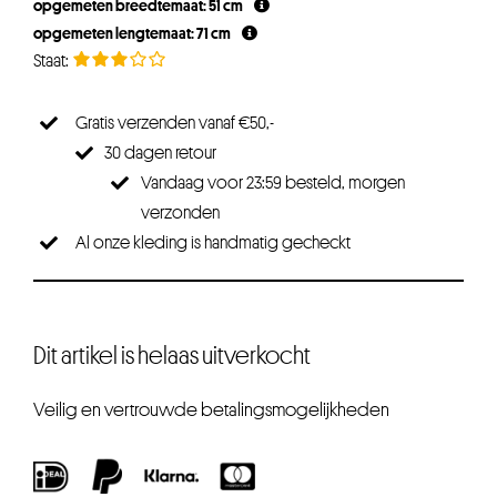
opgemeten breedtemaat: 51 cm
€19,95.
€15,96.
opgemeten lengtemaat: 71 cm
Gratis verzenden vanaf €50,-
30 dagen retour
Vandaag voor 23:59 besteld, morgen
verzonden
Al onze kleding is handmatig gecheckt
Dit artikel is helaas uitverkocht
Veilig en vertrouwde betalingsmogelijkheden