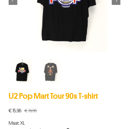


U2 Pop Mart Tour 90s T-shirt
€
15,96
€
19,95
Oorspronkelijke
Huidige
prijs
prijs
Maat: XL
was:
is: