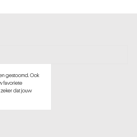
d en gestoomd. Ook
w favoriete
 zeker dat jouw