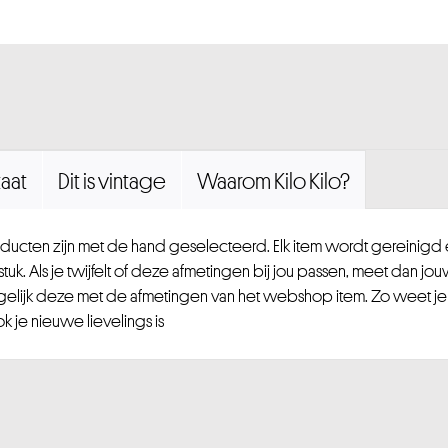
aat
Dit is vintage
Waarom Kilo Kilo?
ucten zijn met de hand geselecteerd. Elk item wordt gereinig
uk. Als je twijfelt of deze afmetingen bij jou passen, meet dan jou
gelijk deze met de afmetingen van het webshop item. Zo weet je
 je nieuwe lievelings is