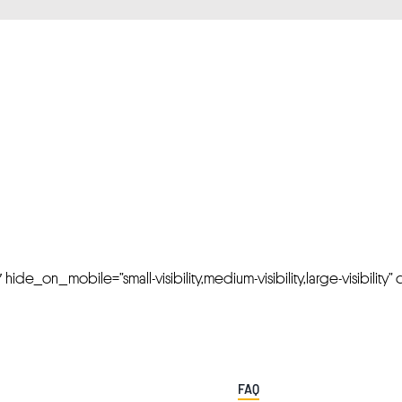
FRESH OFFERS IN YOUR INBOX
Weekly Newslette
de_on_mobile=”small-visibility,medium-visibility,large-visibility” cl
FAQ