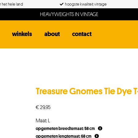
 het hele land
hoogste kwaliteit vintage
HEAVYWEIGHTS IN VINTAGE
winkels
about
contact
Treasure Gnomes Tie Dye T-
€
29,95
Maat: L
opgemeten breedtemaat: 58 cm
opgemeten lengtemaat: 68 cm