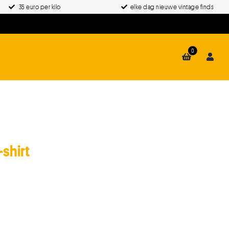
35 euro per kilo
elke dag nieuwe vintage finds
0
shirt