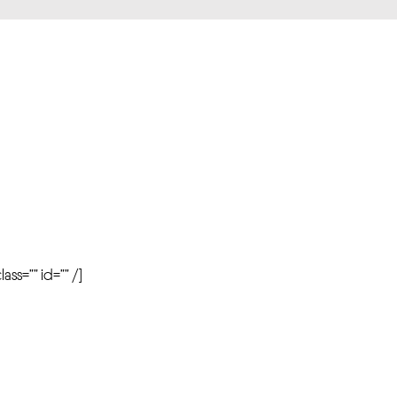
r
ass=”” id=”” /]