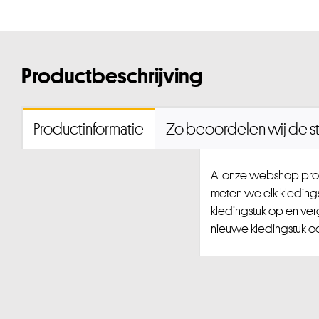
Productbeschrijving
Productinformatie
Zo beoordelen wij de st
Al onze webshop prod
meten we elk kledingst
kledingstuk op en ver
nieuwe kledingstuk ook