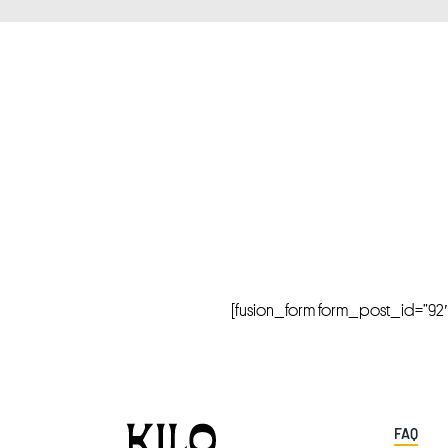
[fusion_form form_post_id=”92″ hi
FAQ