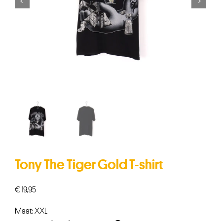


Tony The Tiger Gold T-shirt
€
19,95
Maat: XXL