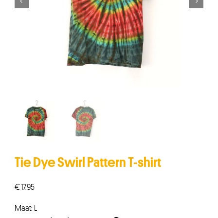


Tie Dye Swirl Pattern T-shirt
€
17,95
Maat: L