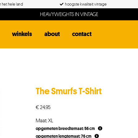
 het hele land
hoogste kwaliteit vintage
HEAVYWEIGHTS IN VINTAGE
winkels
about
contact
The Smurfs T-Shirt
€
24,95
Maat: XL
opgemeten breedtemaat: 56 cm
opgemeten lengtemaat: 76 cm