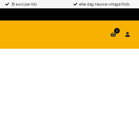
35 euro per kilo
elke dag nieuwe vintage finds
0