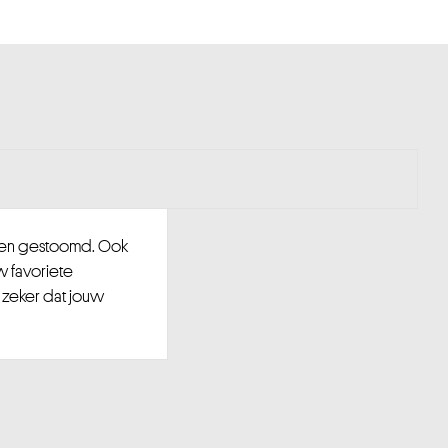
d en gestoomd. Ook
w favoriete
 zeker dat jouw