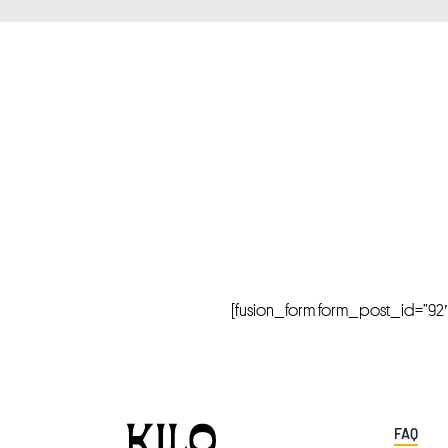
[fusion_form form_post_id=”92″ hi
FAQ