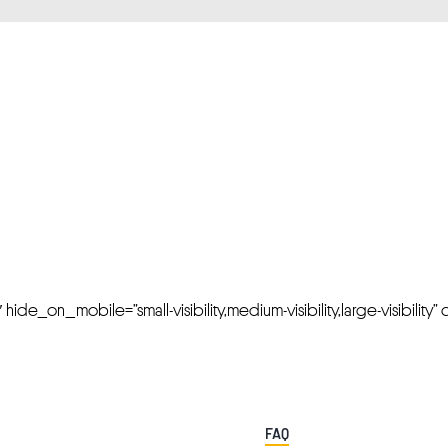
FRESH OFFERS IN YOUR INBOX
Weekly Newslette
de_on_mobile=”small-visibility,medium-visibility,large-visibility” cl
FAQ