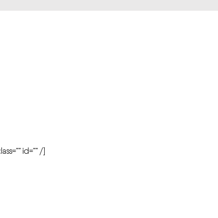
r
ass=”” id=”” /]