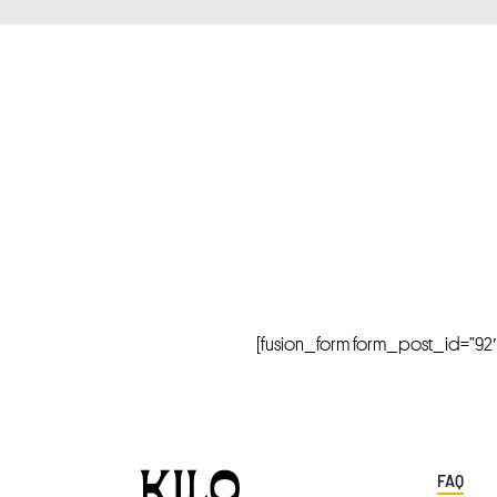
[fusion_form form_post_id=”92″ hi
FAQ