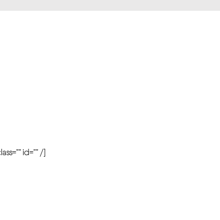
r
ass=”” id=”” /]