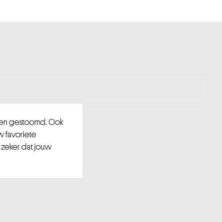
d en gestoomd. Ook
w favoriete
 zeker dat jouw