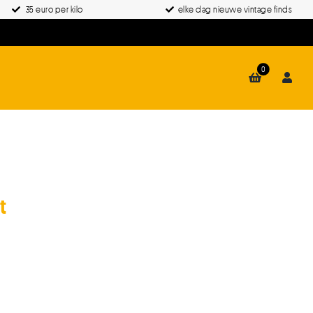
35 euro per kilo
elke dag nieuwe vintage finds
0
t