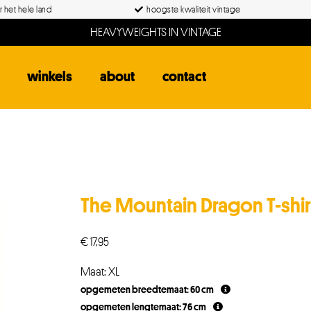
 het hele land
hoogste kwaliteit vintage
HEAVYWEIGHTS IN VINTAGE
winkels
about
contact
The Mountain Dragon T-shir
€
17,95
Maat: XL
opgemeten breedtemaat: 60 cm
opgemeten lengtemaat: 76 cm