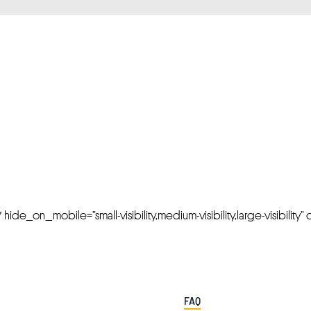
FRESH OFFERS IN YOUR INBOX
Weekly Newslette
de_on_mobile=”small-visibility,medium-visibility,large-visibility” cl
FAQ