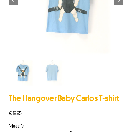


The Hangover Baby Carlos T-shirt
€
19,95
Maat: M