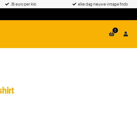
35 euro per kilo
elke dag nieuwe vintage finds
0
hirt