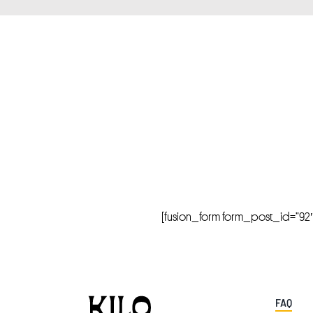
[fusion_form form_post_id=”92″ hi
FAQ