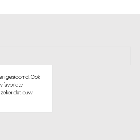
d en gestoomd. Ook
w favoriete
 zeker dat jouw