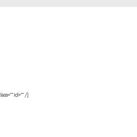
r
ass=”” id=”” /]