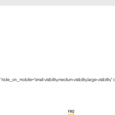
FRESH OFFERS IN YOUR INBOX
Weekly Newslette
de_on_mobile=”small-visibility,medium-visibility,large-visibility” cl
FAQ