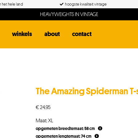
 het hele land
hoogste kwaliteit vintage
HEAVYWEIGHTS IN VINTAGE
winkels
about
contact
The Amazing Spiderman T-s
€
24,95
Maat: XL
opgemeten breedtemaat: 58 cm
opgemeten lengtemaat: 74 cm