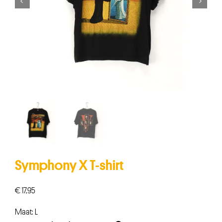


Symphony X T-shirt
€
17,95
Maat: L