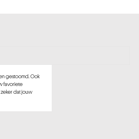
d en gestoomd. Ook
w favoriete
 zeker dat jouw