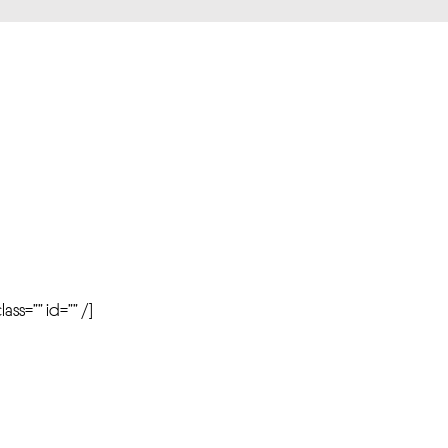
r
ass=”” id=”” /]