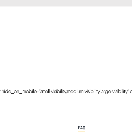
FRESH OFFERS IN YOUR INBOX
Weekly Newslette
de_on_mobile=”small-visibility,medium-visibility,large-visibility” cl
FAQ