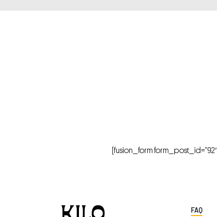
[fusion_form form_post_id=”92″ hi
FAQ