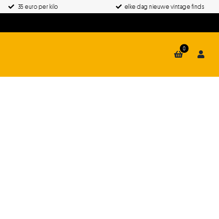
35 euro per kilo
elke dag nieuwe vintage finds
0