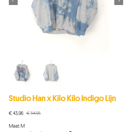


Studio Han x Kilo Kilo Indigo Lijn
€
43,96
€
54,95
Oorspronkelijke
Huidige
prijs
prijs
Maat: M
was:
is: