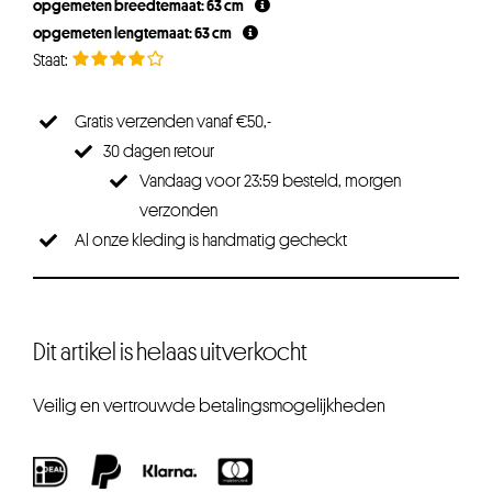
opgemeten breedtemaat: 63 cm
€54,95.
€43,96.
opgemeten lengtemaat: 63 cm
Gratis verzenden vanaf €50,-
30 dagen retour
Vandaag voor 23:59 besteld, morgen
verzonden
Al onze kleding is handmatig gecheckt
Dit artikel is helaas uitverkocht
Veilig en vertrouwde betalingsmogelijkheden