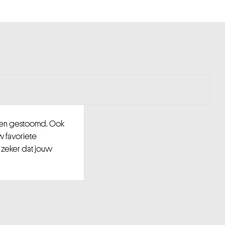
d en gestoomd. Ook
w favoriete
 zeker dat jouw