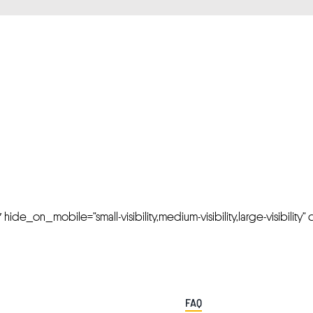
FRESH OFFERS IN YOUR INBOX
Weekly Newslette
de_on_mobile=”small-visibility,medium-visibility,large-visibility” cl
FAQ