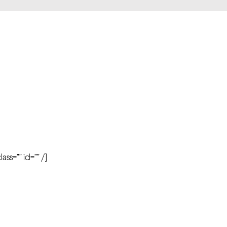
r
ass=”” id=”” /]