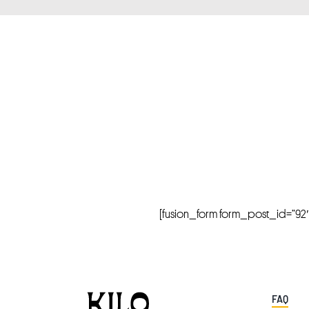
[fusion_form form_post_id=”92″ hi
FAQ