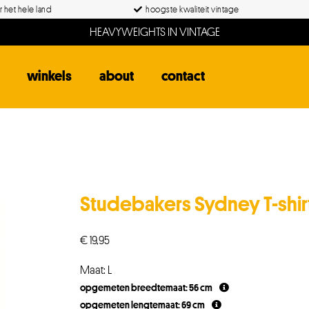
 het hele land
hoogste kwaliteit vintage
HEAVYWEIGHTS IN VINTAGE
winkels
about
contact
Studebakers Sydney T-shir
€
19,95
Maat: L
opgemeten breedtemaat: 56 cm
opgemeten lengtemaat: 69 cm