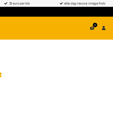
35 euro per kilo
elke dag nieuwe vintage finds
0
t