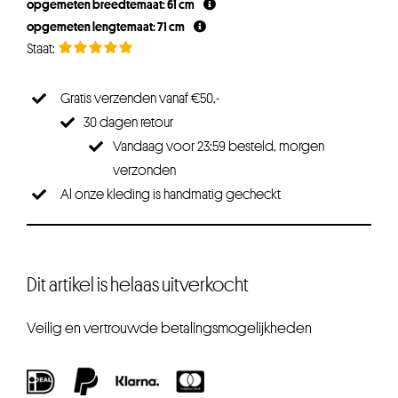
opgemeten breedtemaat: 61 cm
€19,95.
€15,96.
opgemeten lengtemaat: 71 cm
Gratis verzenden vanaf €50,-
30 dagen retour
Vandaag voor 23:59 besteld, morgen
verzonden
Al onze kleding is handmatig gecheckt
Dit artikel is helaas uitverkocht
Veilig en vertrouwde betalingsmogelijkheden