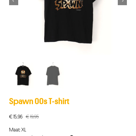


Spawn 00s T-shirt
€
15,96
€
19,95
Oorspronkelijke
Huidige
prijs
prijs
Maat: XL
was:
is: