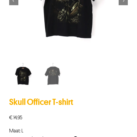


Skull Officer T-shirt
€
14,95
Maat: L