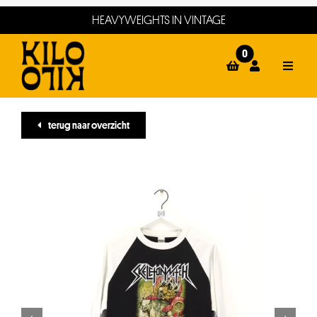
Ga
HEAVYWEIGHTS IN VINTAGE
naar
inhoud
0
Toggle
Naviga
home
terug naar overzicht
webshop
events
winkels
about
contact