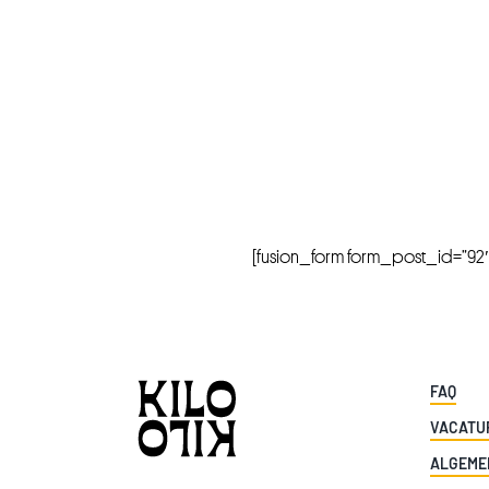
[fusion_form form_post_id=”92″ hi
FAQ
VACATU
ALGEME