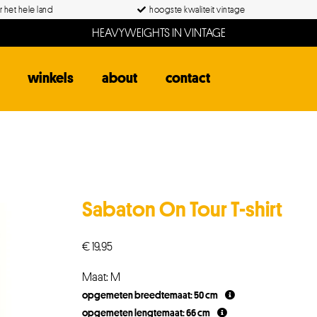
 het hele land
hoogste kwaliteit vintage
HEAVYWEIGHTS IN VINTAGE
winkels
about
contact
Sabaton On Tour T-shirt
€
19,95
Maat: M
opgemeten breedtemaat: 50 cm
opgemeten lengtemaat: 66 cm