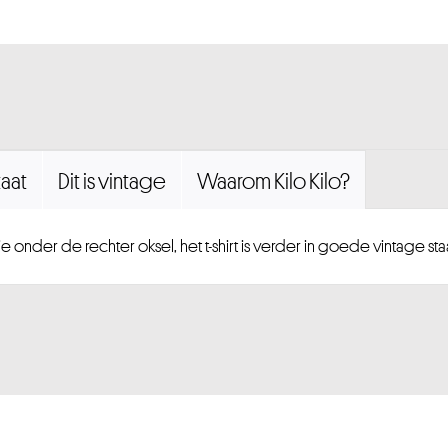
aat
Dit is vintage
Waarom Kilo Kilo?
 onder de rechter oksel, het t-shirt is verder in goede vintage staa