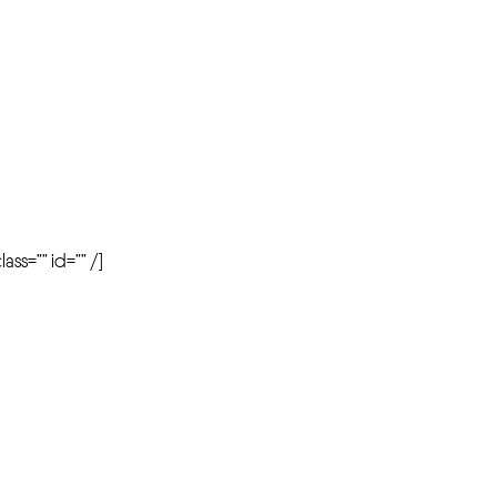
r
ass=”” id=”” /]