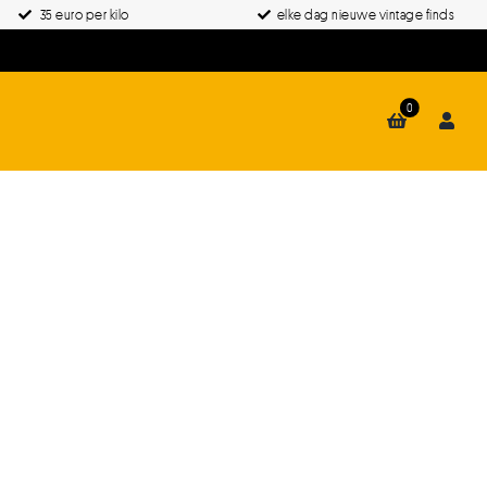
35 euro per kilo
elke dag nieuwe vintage finds
0