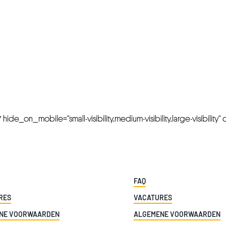
FRESH OFFERS IN YOUR INBOX
Weekly Newslette
de_on_mobile=”small-visibility,medium-visibility,large-visibility” cl
FAQ
RES
VACATURES
NE VOORWAARDEN
ALGEMENE VOORWAARDEN