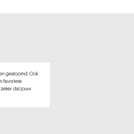
d en gestoomd. Ook
w favoriete
 zeker dat jouw