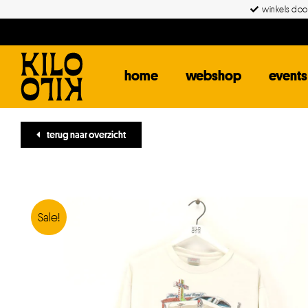
Ga
winkels door
naar
inhoud
home
webshop
events
terug naar overzicht
Sale!