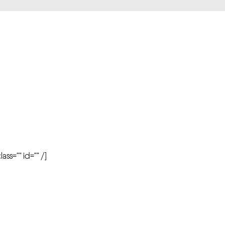
r
ass=”” id=”” /]