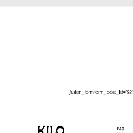
[fusion_form form_post_id=”92″ hi
FAQ