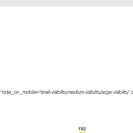
FRESH OFFERS IN YOUR INBOX
Weekly Newslette
de_on_mobile=”small-visibility,medium-visibility,large-visibility” cl
FAQ