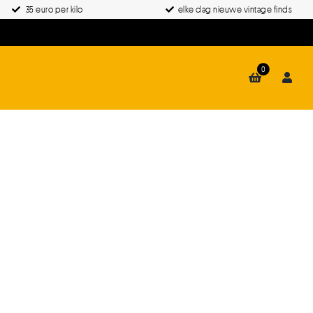
35 euro per kilo
elke dag nieuwe vintage finds
0