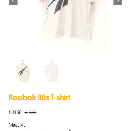


Reebok 90s T-shirt
€
14,36
€
17,95
Oorspronkelijke
Huidige
prijs
prijs
Maat: XL
was:
is: