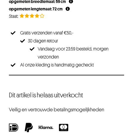
opgemeten breedtemaat: 59 cm
€17,95.
€14,36.
opgemeten lengtemaat: 72 cm
Gratis verzenden vanaf €50,-
30 dagen retour
Vandaag voor 23:59 besteld, morgen
verzonden
Al onze kleding is handmatig gecheckt
Dit artikel is helaas uitverkocht
Veilig en vertrouwde betalingsmogelijkheden