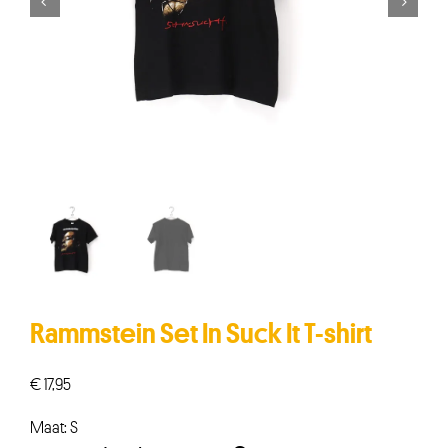


Rammstein Set In Suck It T-shirt
€
17,95
Maat: S