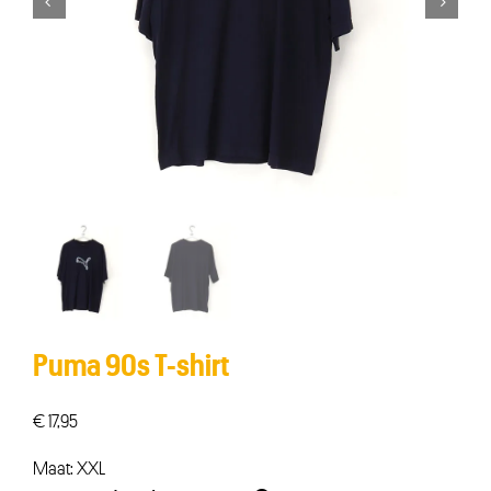


Puma 90s T-shirt
€
17,95
Maat: XXL