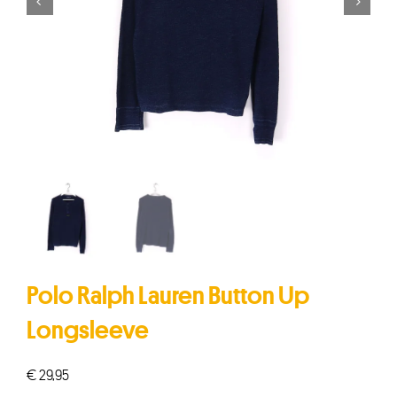


Polo Ralph Lauren Button Up
Longsleeve
€
29,95