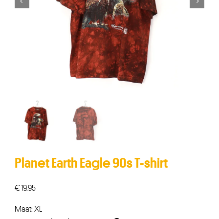


Planet Earth Eagle 90s T-shirt
€
19,95
Maat: XL