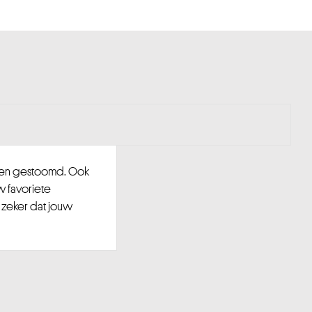
d en gestoomd. Ook
w favoriete
 zeker dat jouw