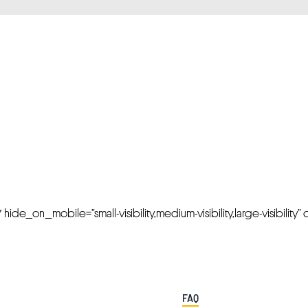
FRESH OFFERS IN YOUR INBOX
Weekly Newslette
de_on_mobile=”small-visibility,medium-visibility,large-visibility” cl
FAQ