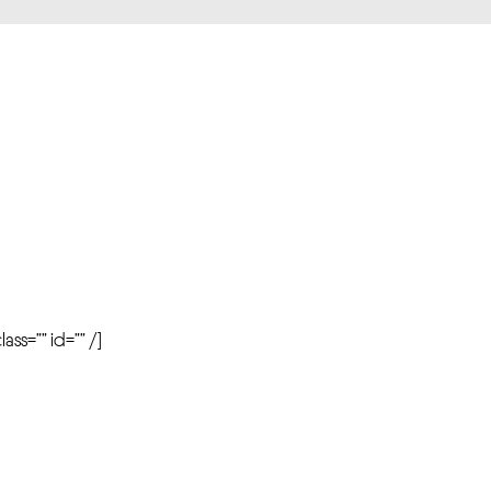
r
ass=”” id=”” /]