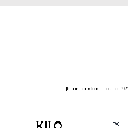
[fusion_form form_post_id=”92″ hi
FAQ