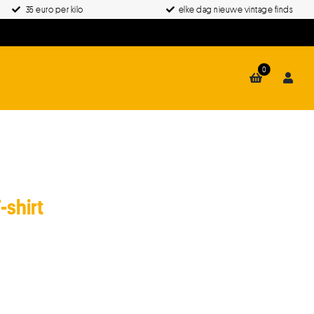
35 euro per kilo
elke dag nieuwe vintage finds
0
shirt