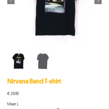


Nirvana Band T-shirt
€
29,95
Maat: L