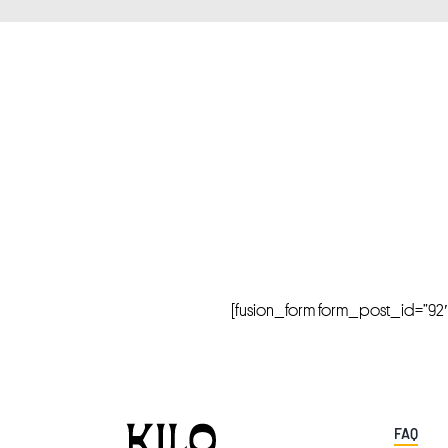
[fusion_form form_post_id=”92″ hi
FAQ