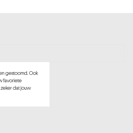
d en gestoomd. Ook
w favoriete
 zeker dat jouw