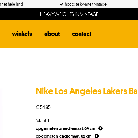
 het hele land
hoogste kwaliteit vintage
HEAVYWEIGHTS IN VINTAGE
winkels
about
contact
Nike Los Angeles Lakers Ba
€
54,95
Maat: L
opgemeten breedtemaat: 64 cm
opgemeten lengtemaat: 82 cm