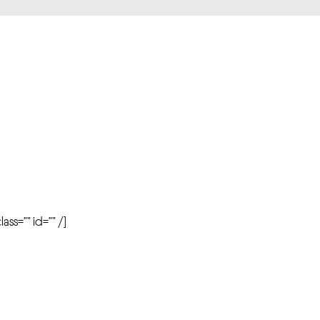
r
ass=”” id=”” /]