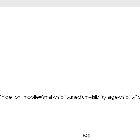
FRESH OFFERS IN YOUR INBOX
Weekly Newslette
de_on_mobile=”small-visibility,medium-visibility,large-visibility” cl
FAQ