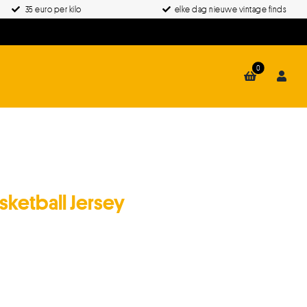
35 euro per kilo
elke dag nieuwe vintage finds
0
sketball Jersey