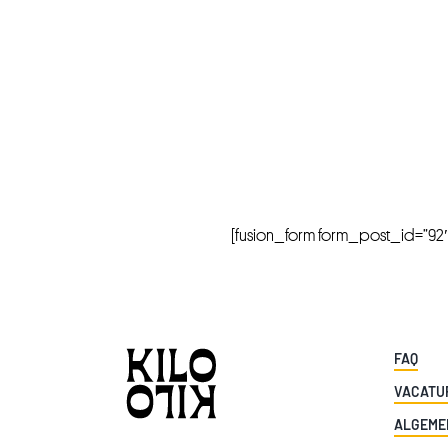
[fusion_form form_post_id=”92″ hi
FAQ
VACATU
ALGEME