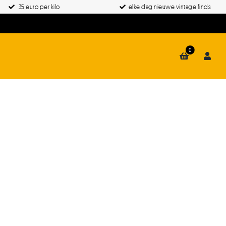
35 euro per kilo
elke dag nieuwe vintage finds
0