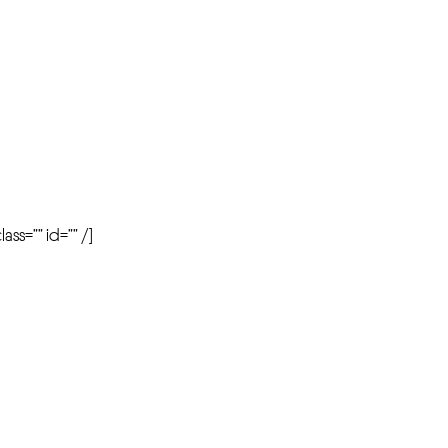
r
ass=”” id=”” /]