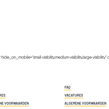
FRESH OFFERS IN YOUR INBOX
Weekly Newslette
de_on_mobile=”small-visibility,medium-visibility,large-visibility” cl
FAQ
RES
VACATURES
NE VOORWAARDEN
ALGEMENE VOORWAARDEN