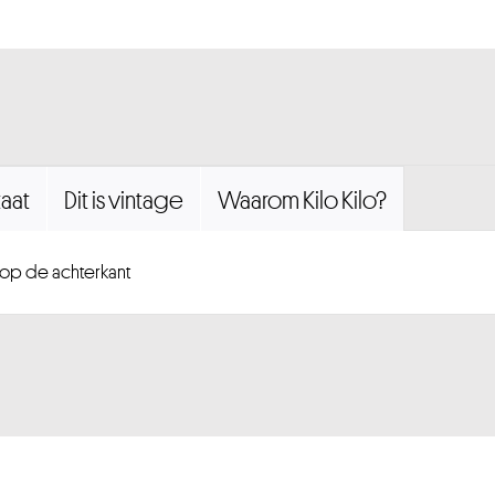
aat
Dit is vintage
Waarom Kilo Kilo?
e op de achterkant