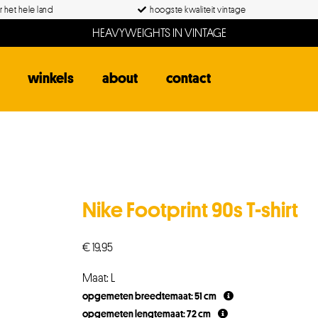
 het hele land
hoogste kwaliteit vintage
HEAVYWEIGHTS IN VINTAGE
winkels
about
contact
Nike Footprint 90s T-shirt
€
19,95
Maat: L
opgemeten breedtemaat: 51 cm
opgemeten lengtemaat: 72 cm