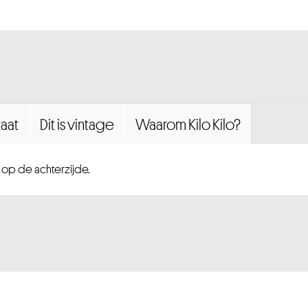
aat
Dit is vintage
Waarom Kilo Kilo?
 op de achterzijde.