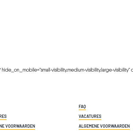
FRESH OFFERS IN YOUR INBOX
Weekly Newslette
de_on_mobile=”small-visibility,medium-visibility,large-visibility” cl
FAQ
RES
VACATURES
NE VOORWAARDEN
ALGEMENE VOORWAARDEN