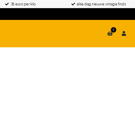
35 euro per kilo
elke dag nieuwe vintage finds
0