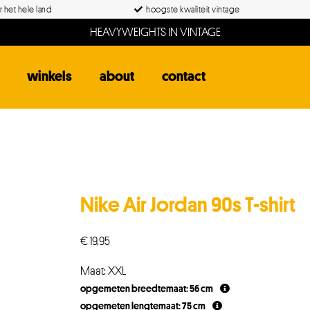
 het hele land
hoogste kwaliteit vintage
HEAVYWEIGHTS IN VINTAGE
winkels
about
contact
Nike Air Jordan 90s T-shirt
€
19,95
Maat: XXL
opgemeten breedtemaat: 56 cm
opgemeten lengtemaat: 75 cm