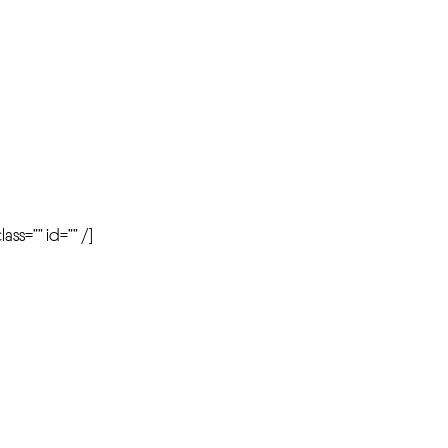
r
ass=”” id=”” /]