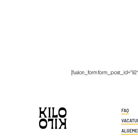
[fusion_form form_post_id=”92″ hi
FAQ
VACATU
ALGEME