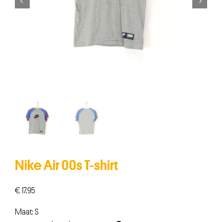


Nike Air 00s T-shirt
€
17,95
Maat: S