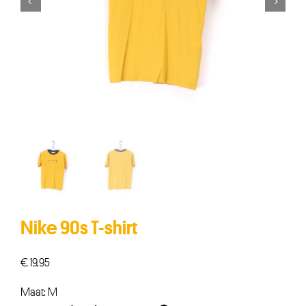


Nike 90s T-shirt
€
19,95
Maat: M