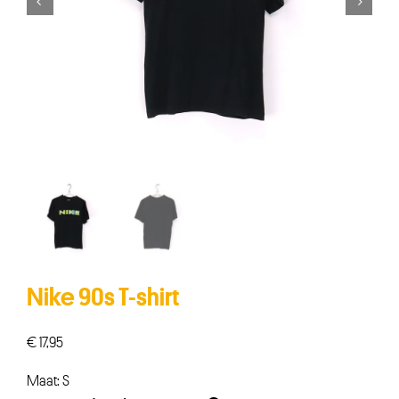


Nike 90s T-shirt
€
17,95
Maat: S