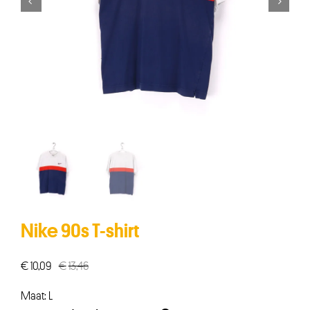


Nike 90s T-shirt
€
10,09
€
13,46
Oorspronkelijke
Huidige
prijs
prijs
Maat: L
was:
is: