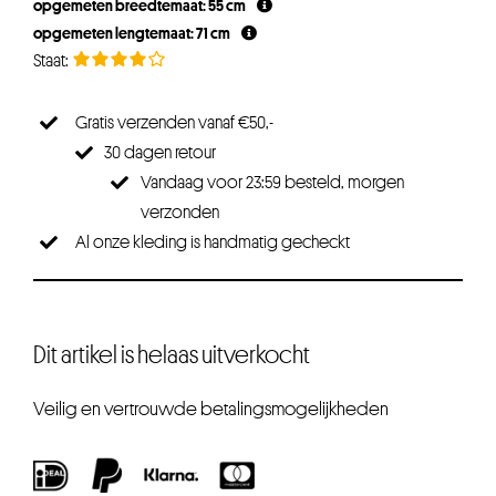
opgemeten breedtemaat: 55 cm
€13,46.
€10,09.
opgemeten lengtemaat: 71 cm
Gratis verzenden vanaf €50,-
30 dagen retour
Vandaag voor 23:59 besteld, morgen
verzonden
Al onze kleding is handmatig gecheckt
Dit artikel is helaas uitverkocht
Veilig en vertrouwde betalingsmogelijkheden