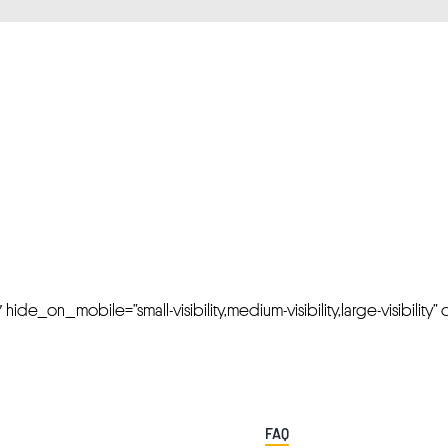
FRESH OFFERS IN YOUR INBOX
Weekly Newslette
de_on_mobile=”small-visibility,medium-visibility,large-visibility” cl
FAQ