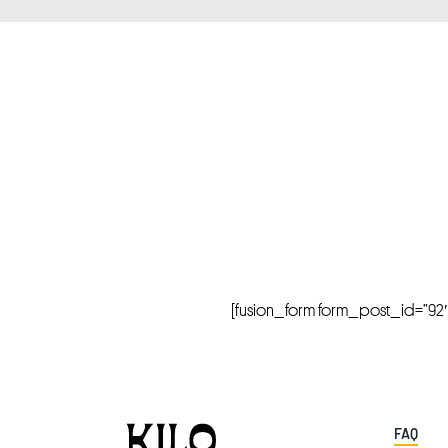
[fusion_form form_post_id=”92″ hi
FAQ