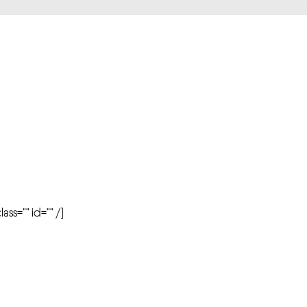
r
ass=”” id=”” /]