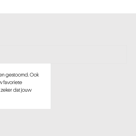
d en gestoomd. Ook
w favoriete
 zeker dat jouw