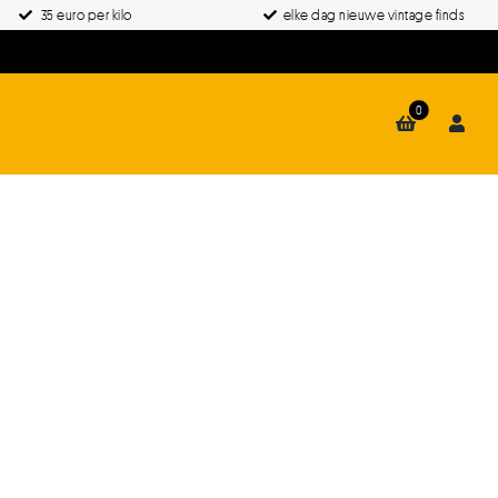
35 euro per kilo
elke dag nieuwe vintage finds
0