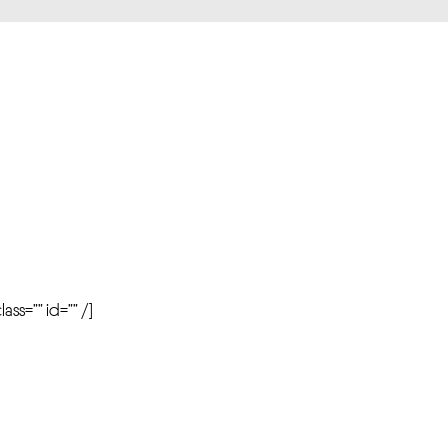
r
ass=”” id=”” /]