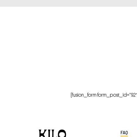
[fusion_form form_post_id=”92″ hi
FAQ