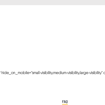
FRESH OFFERS IN YOUR INBOX
Weekly Newslette
de_on_mobile=”small-visibility,medium-visibility,large-visibility” cl
FAQ