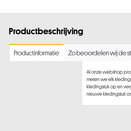
Productbeschrijving
Productinformatie
Zo beoordelen wij de st
Al onze webshop prod
meten we elk kledingst
kledingstuk op en ver
nieuwe kledingstuk ook