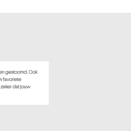
d en gestoomd. Ook
w favoriete
 zeker dat jouw