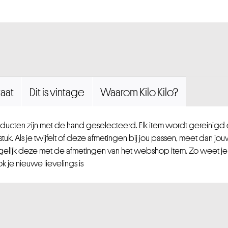
aat
Dit is vintage
Waarom Kilo Kilo?
ucten zijn met de hand geselecteerd. Elk item wordt gereinig
uk. Als je twijfelt of deze afmetingen bij jou passen, meet dan jou
gelijk deze met de afmetingen van het webshop item. Zo weet je
 je nieuwe lievelings is