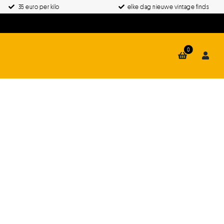
35 euro per kilo
elke dag nieuwe vintage finds
0