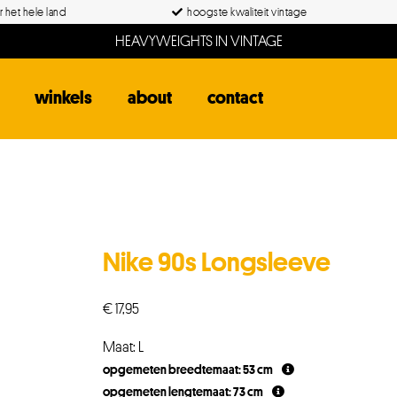
 het hele land
hoogste kwaliteit vintage
HEAVYWEIGHTS IN VINTAGE
winkels
about
contact
Nike 90s Longsleeve
€
17,95
Maat: L
opgemeten breedtemaat: 53 cm
opgemeten lengtemaat: 73 cm