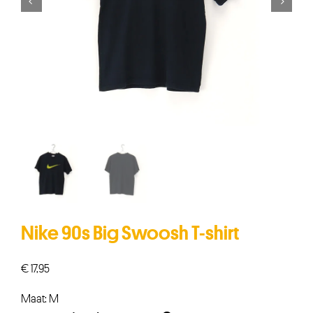


Nike 90s Big Swoosh T-shirt
€
17,95
Maat: M