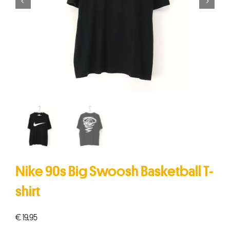


Nike 90s Big Swoosh Basketball T-
shirt
€
19,95