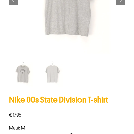


Nike 00s State Division T-shirt
€
17,95
Maat: M