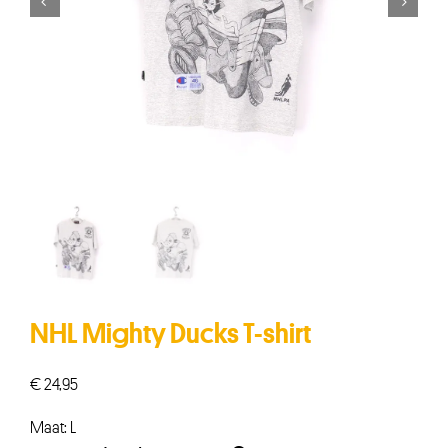


NHL Mighty Ducks T-shirt
€
24,95
Maat: L