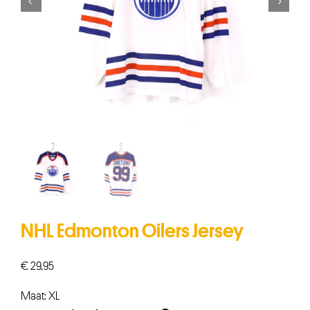


NHL Edmonton Oilers Jersey
€
29,95
Maat: XL