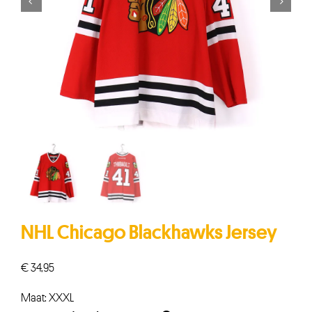


NHL Chicago Blackhawks Jersey
€
34,95
Maat: XXXL