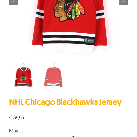


NHL Chicago Blackhawks Jersey
€
39,95
Maat: L