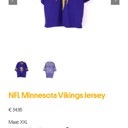


NFL Minnesota Vikings Jersey
€
34,95
Maat: XXL