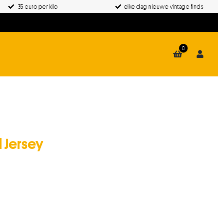
35 euro per kilo
elke dag nieuwe vintage finds
0
 Jersey