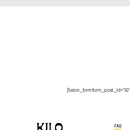
[fusion_form form_post_id=”92″ hi
FAQ