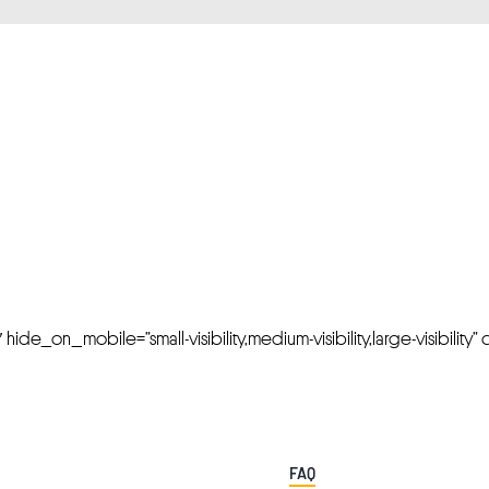
FRESH OFFERS IN YOUR INBOX
Weekly Newslette
de_on_mobile=”small-visibility,medium-visibility,large-visibility” cl
FAQ