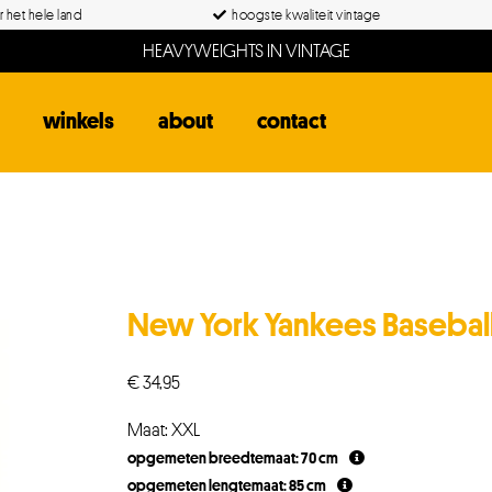
 het hele land
hoogste kwaliteit vintage
HEAVYWEIGHTS IN VINTAGE
winkels
about
contact
New York Yankees Baseball
€
34,95
Maat: XXL
opgemeten breedtemaat: 70 cm
opgemeten lengtemaat: 85 cm