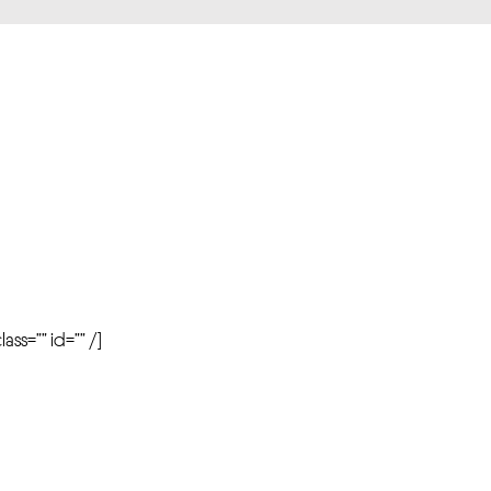
r
ass=”” id=”” /]