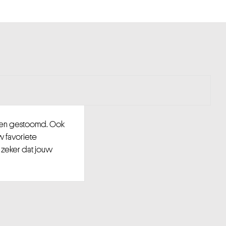
d en gestoomd. Ook
w favoriete
 zeker dat jouw