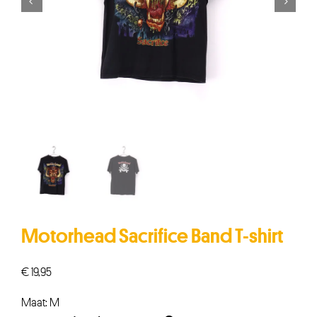


Motorhead Sacrifice Band T-shirt
€
19,95
Maat: M