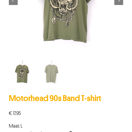


Motorhead 90s Band T-shirt
€
17,95
Maat: L